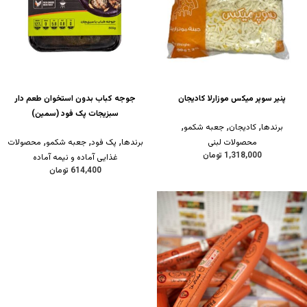
پنیر سوپر میکس موزارلا کادیجان
جوجه کباب بدون استخوان طعم دار
سبزیجات پک فود (سمین)
,
,
,
برندها
کادیجان
جعبه شکمو
,
,
,
محصولات لبنی
برندها
پک فود
جعبه شکمو
محصولات
1,318,000
تومان
غذایی آماده و نیمه آماده
614,400
تومان